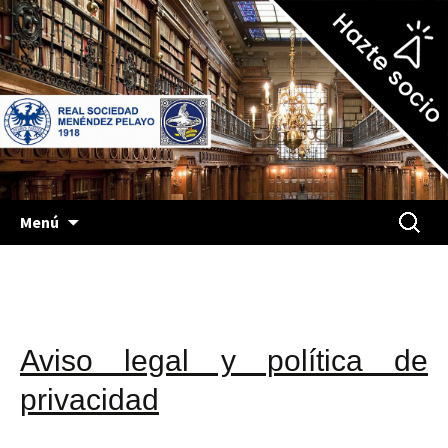
Más de cien años de cultura
Real Sociedad Menéndez
Pelayo
Saltar
Buscar:
Menú
al
contenido
Aviso legal y política de
privacidad