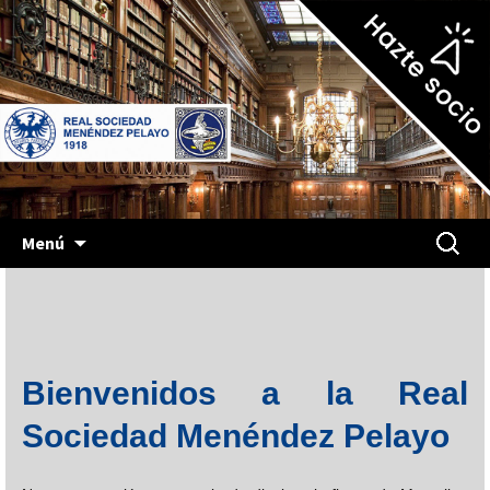
Más de cien años de cultura
Real Sociedad Menéndez
Pelayo
Saltar
Buscar:
Menú
al
contenido
Bienvenidos a la Real
Sociedad Menéndez Pelayo